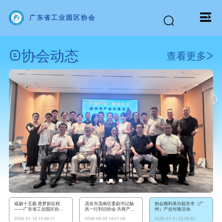
广东省工业园区协会
协会动态
查看更多
x
砥砺十五载 逐梦新征程
茂名市茂南区委副书记杨
协会顺利承办韶关市（广
——广东省工业园区协会
杰一行到访协会 共商产业
州）产业对接活动
第四届第一次会员大会暨
谋划与精准招商
2026-01-16 15:28:11
2026-08-05 18:01:38
2026-07-21 22:26:30
协会成立十五周年庆祝活